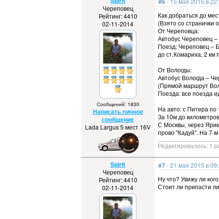
Spirit
#6
- 15 мая 2015 в 22
Череповец
Как добраться до ме
Рейтинг: 4410
(Взято со странички 
02-11-2014
От Череповца:
Автобус Череповец – 
Поезд: Череповец – 
до ст.Комариха, 2 км 
От Вологды:
Автобус Вологда – Че
(Прямой маршрут Воло
Поезда: все поезда и
Сообщений: 1830
На авто: с Питера по
Написать личное
За 10м до километров
сообщение
С Москвы, через Ярик
Lada Largus 5 мест 16V
прово "Кадуй". На 7-
Редактировалось: 1 р
Spirit
#7
- 21 мая 2015 в 09
Череповец
Ну что? Увижу ли ког
Рейтинг: 4410
Стоит ли припасти л
02-11-2014