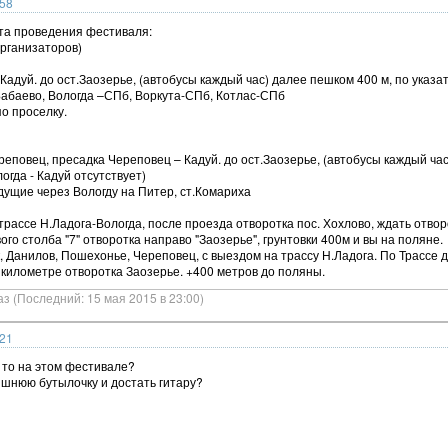
:58
ста проведения фестиваля:
организаторов)
Кадуй. до ост.Заозерье, (автобусы каждый час) далее пешком 400 м, по указа
Бабаево, Вологда –СПб, Воркута-СПб, Котлас-СПб
по проселку.
реповец, пресадка Череповец – Кадуй. до ост.Заозерье, (автобусы каждый час
гда - Кадуй отсутствует)
дущие через Вологду на Питер, ст.Комариха
 трассе Н.Ладога-Вологда, после проезда отворотка пос. Хохлово, ждать отвор
ого столба "7" отворотка направо "Заозерье", грунтовки 400м и вы на поляне.
, Данилов, Пошехонье, Череповец, с выездом на трассу Н.Ладога. По Трассе д
м километре отворотка Заозерье. +400 метров до поляны.
аз (Последний: 15 мая 2015 в 23:00)
:21
о то на этом фестивале?
ишнюю бутылочку и достать гитару?