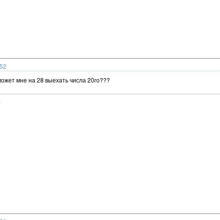
:52
 может мне на 28 выехать числа 20го???
.