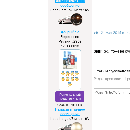
Написать личное
сообщение
Lada Largus 5 мест 16V
Добрый Че
#9
- 21 мая 2015 в 14
Череповец
Рейтинг: 2959
12-03-2013
Spirit
, эх... тоже не с
....так бы с удовольс
Редактировалось: 1 р
Файл "http://forum-li
Региональный
представитель
Сообщений: 1446
Написать личное
сообщение
Lada Largus 7 мест 16V