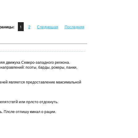
раницы:
1
2
Следующая
Последняя
няя движуха Северо-западного региона.
направлений: поэты, барды, рокеры, панки,
дачей является предоставление максимальной
епятствтй или прлсто отдохнуть.
ь. Плсле отпишу кмнал о рации.