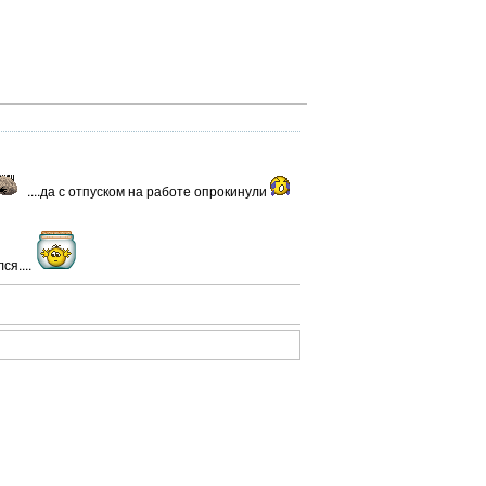
....да с отпуском на работе опрокинули
ся....