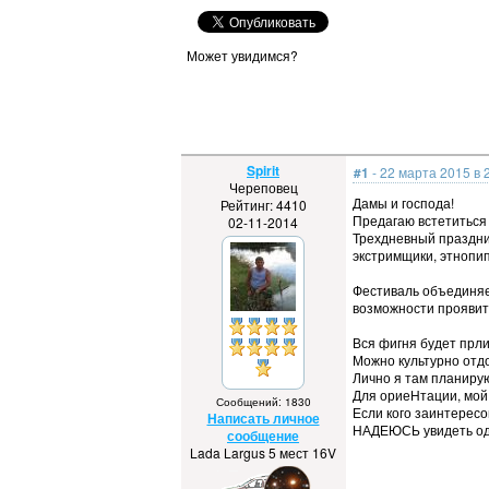
Может увидимся?
Spirit
#1
- 22 марта 2015 в 
Череповец
Дамы и господа!
Рейтинг: 4410
Предагаю встетиться 
02-11-2014
Трехдневный праздник
экстримщики, этнопи
Фестиваль объединяе
возможности проявить
Вся фигня будет прли
Можно культурно отдо
Лично я там планирую
Для ориеНтации, мой 
Сообщений: 1830
Если кого заинтересо
Написать личное
НАДЕЮСЬ увидеть од
сообщение
Lada Largus 5 мест 16V