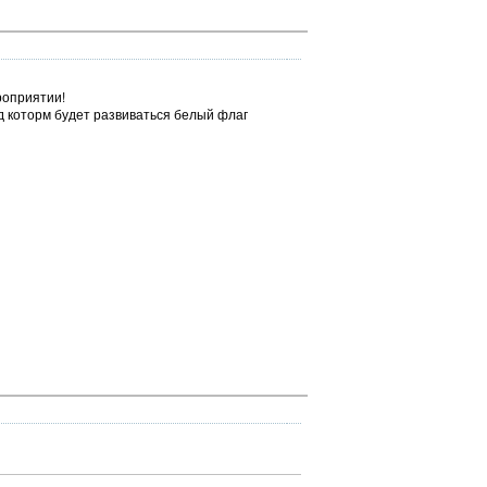
роприятии!
д которм будет развиваться белый флаг