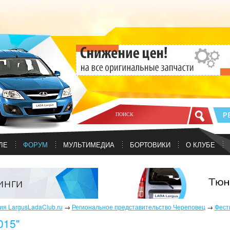
ЛЕ
ФОРУМ
МУЛЬТИМЕДИА
БОРТОВИКИ
О КЛУБЕ
я LargusLadaClub.ru
→
Региональное представительство Череповец
→
Фест
015"