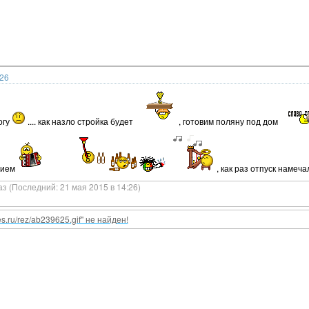
:26
могу
.... как назло стройка будет
, готовим поляну под дом
твием
, как раз отпуск намечал
аз (Последний: 21 мая 2015 в 14:26)
nes.ru/rez/ab239625.gif" не найден!