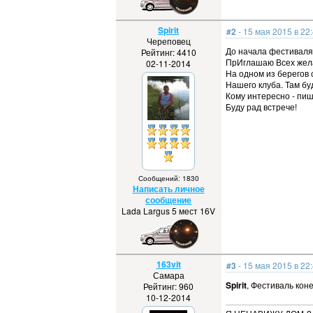
Spirit
#2
- 15 мая 2015 в 22
Череповец
До начала фестиваля 
Рейтинг: 4410
ПрИглашаю Всех жела
02-11-2014
На одном из берегов 
Нашего клуба. Там буд
Кому интересно - пиш
Буду рад встрече!
Сообщений: 1830
Написать личное
сообщение
Lada Largus 5 мест 16V
163vit
#3
- 15 мая 2015 в 22
Самара
Spirit
, Фестиваль ко
Рейтинг: 960
10-12-2014