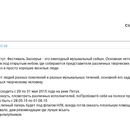
Ст
20:38
тут: Фестиваль Заозерье - это ежегодный музыкальный сейшн. Основная лет
 под открытым небом, где собираются представители различных творческих 
пл и просто хорошие веселые люди.
т людей разных поколений и разных музыкальных течений, основной его за
ся творческому человеку.
сходить с 29 по 31 мая 2015 года на реке Петух.
хнуть, плсмотреть различных исполнителей, поПробоватб себя на полосе пр
 быть с 28.05.15 по 01.06.15
личный лагерь будет под флагом НЛК, всегда готлв оказать плсильную плмощ
вало, дам рекомендации где лучше всьать.
нлклубников.