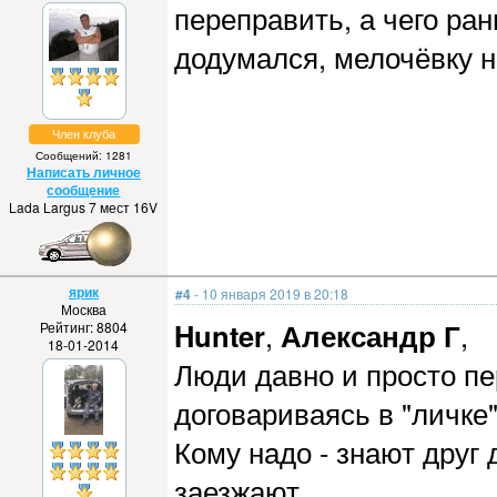
переправить, а чего ран
додумался, мелочёвку н
Член клуба
Сообщений: 1281
Написать личное
сообщение
Lada Largus 7 мест 16V
ярик
#4
- 10 января 2019 в 20:18
Москва
Hunter
,
Александр Г
,
Рейтинг: 8804
18-01-2014
Люди давно и просто пе
договариваясь в "личке"
Кому надо - знают друг 
заезжают.