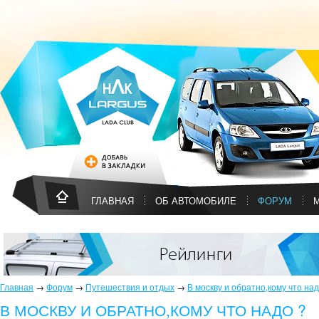
ГЛАВНАЯ
ОБ АВТОМОБИЛЕ
ФОРУМ
Главная
→
Форум
→
Путешествия и отдых
→
В москву и обратно,кому что над
В МОСКВУ И ОБРАТНО,КОМУ ЧТО НАДО ?