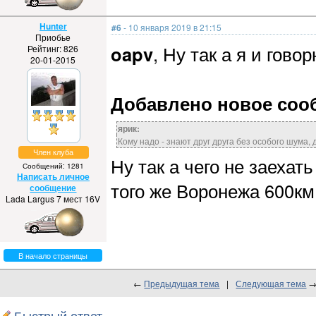
Hunter
#6
- 10 января 2019 в 21:15
Приобье
oapv
, Ну так а я и гово
Рейтинг: 826
20-01-2015
Добавлено новое сообщ
ярик:
Кому надо - знают друг друга без особого шума, 
Член клуба
Ну так а чего не заехат
Сообщений: 1281
Написать личное
того же Воронежа 600км
сообщение
Lada Largus 7 мест 16V
В начало страницы
←
Предыдущая тема
|
Следующая тема
Быстрый ответ