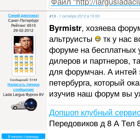
Файл "http://largusladacl
Синий дипломат
#13
- 1 октября 2012 в 15:00
Санкт-Петербург
Byrmistr
, хозяева фору
Рейтинг: 6510
29-02-2012
альтруисты
тк у нас 
форуме на бесплатных у
дилеров и партнеров, т
для форумчан. А интей 
петербурга, который ок
Сообщений: 5144
Написать личное
сообщение
изучив наш форум вы у
Lada Largus Фургон 8V
Допшоп клубный сервис
Передовиков д 8 А Тел 
В начало страницы