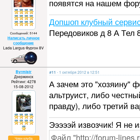
появятся на нашем фор
Допшоп клубный сервис
Передовиков д 8 А Тел 
Сообщений: 5144
Написать личное
сообщение
Lada Largus Фургон 8V
Byrmistr
#11
- 1 октября 2012 в 12:51
Дзержинск
А зачем это "хозяину" 
Рейтинг: 4278
15-08-2012
альтруист, либо честны
правду), либо третий в
Эээээй извозчик! Я не 
Файл "http://forum-lines.
Член клуба