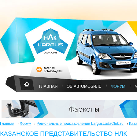
ГЛАВНАЯ
ОБ АВТОМОБИЛЕ
ФОРУМ
Главная
→
Форум
→
Региональные подразделения LargusLadaClub.ru
→
Каза
КАЗАНСКОЕ ПРЕДСТАВИТЕЛЬСТВО НЛК