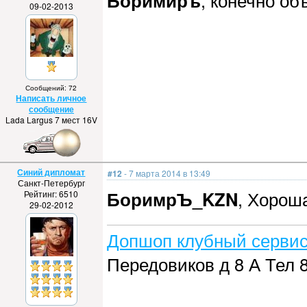
Боримиръ
, конечно об
09-02-2013
Сообщений: 72
Написать личное
сообщение
Lada Largus 7 мест 16V
Синий дипломат
#12
- 7 марта 2014 в 13:49
Санкт-Петербург
БоримрЪ_KZN
, Хорош
Рейтинг: 6510
29-02-2012
Допшоп клубный сервис
Передовиков д 8 А Тел 8