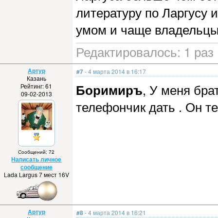
литературу по Ларгусу 
умом и чаще владельцы
Редактировалось: 1 раз 
Артур
#7
- 4 марта 2014 в 16:17
Казань
Боримиръ
, У меня бра
Рейтинг: 61
09-02-2013
телефончик дать . Он т
Сообщений: 72
Написать личное
сообщение
Lada Largus 7 мест 16V
Артур
#8
- 4 марта 2014 в 16:21