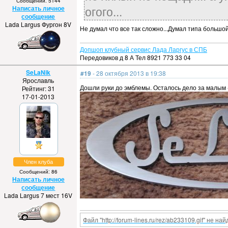
Сообщений: 5144
огого...
Написать личное
сообщение
Lada Largus Фургон 8V
Не думал что все так сложно...Думал типа большой
Допшоп клубный сервис Лада Ларгус в СПБ
Передовиков д 8 А Тел 8921 773 33 04
SeLaNik
#19
- 28 октября 2013 в 19:38
Ярославль
Дошли руки до эмблемы. Осталось дело за малым -
Рейтинг: 31
17-01-2013
Член клуба
Сообщений: 86
Написать личное
сообщение
Lada Largus 7 мест 16V
Файл "http://forum-lines.ru/rez/ab233109.gif" не най