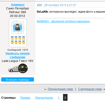
Админыч
#20
- 28 октября 2013 в 21:07
Санкт-Петербург
SeLaNik
, интересно выглядит, ждем фото а машин
Рейтинг: 569
20-02-2012
МАВИКО - эволюция клубного магазина
Сообщений: 1219
Написать личное
сообщение
Lada Largus 7 мест 16V
В начало страницы
←
Предыдущая тема
|
Следующая тема
Страницы:
Первая
Предыдущая
1
2