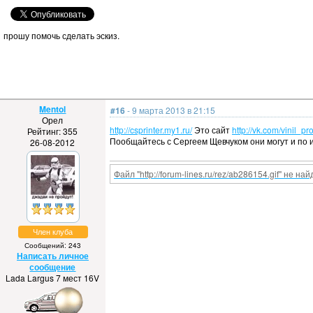
прошу помочь сделать эскиз.
Mentol
#16
- 9 марта 2013 в 21:15
Орел
http://csprinter.my1.ru/
Это сайт
http://vk.com/vinil_pr
Рейтинг: 355
Пообщайтесь с Сергеем Щевчуком они могут и по 
26-08-2012
Файл "http://forum-lines.ru/rez/ab286154.gif" не най
Член клуба
Сообщений: 243
Написать личное
сообщение
Lada Largus 7 мест 16V