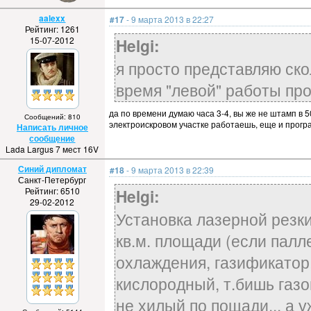
aalexx
#17
- 9 марта 2013 в 22:27
Рейтинг: 1261
15-07-2012
Helgi:
я просто представляю ско
время "левой" работы про
да по времени думаю часа 3-4, вы же не штамп в 
Сообщений: 810
электроискровом участке работаешь, еще и програ
Написать личное
сообщение
Lada Largus 7 мест 16V
Синий дипломат
#18
- 9 марта 2013 в 22:39
Санкт-Петербург
Рейтинг: 6510
Helgi:
29-02-2012
Установка лазерной резки,
кв.м. площади (если палл
охлаждения, газификатор, 
кислородный, т.бишь газо
не хилый по пощади... а 