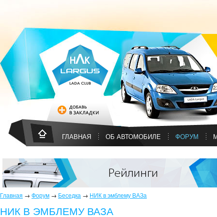
ГЛАВНАЯ
ОБ АВТОМОБИЛЕ
ФОРУМ
Главная
→
Форум
→
Беседка
→
НИК в эмблему ВАЗа
НИК В ЭМБЛЕМУ ВАЗА