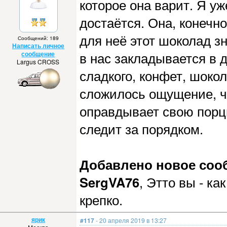
которое она варит. Я у
достаётся. Она, конечно
для неё этот шоколад з
Сообщений: 189
Написать личное
в нас закладывается в д
сообщение
Largus CROSS
сладкого, конфет, шокол
сложилось ощущение, чт
оправдывает свою порц
следит за порядком.
Добавлено новое сообщ
SergVA76
, Этто вы - ка
крепко.
ярик
#117
- 20 апреля 2019 в 13:27