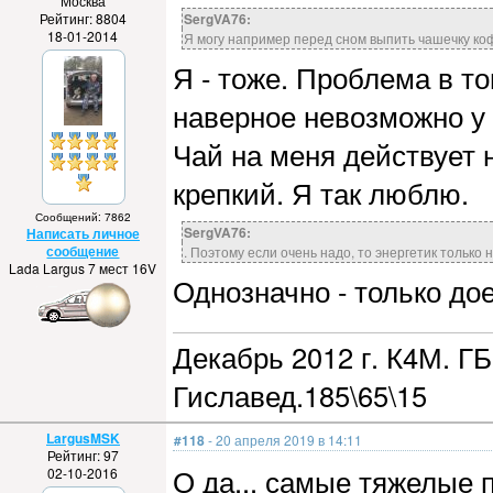
Москва
Рейтинг: 8804
SergVA76:
18-01-2014
Я могу например перед сном выпить чашечку коф
Я - тоже. Проблема в то
наверное невозможно у 
Чай на меня действует 
крепкий. Я так люблю.
Сообщений: 7862
SergVA76:
Написать личное
сообщение
. Поэтому если очень надо, то энергетик только
Lada Largus 7 мест 16V
Однозначно - только дое
Декабрь 2012 г. К4М. ГБ
Гиславед.185\65\15
LargusMSK
#118
- 20 апреля 2019 в 14:11
Рейтинг: 97
О да... самые тяжелые 
02-10-2016