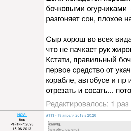
бочковыми огурчиками -
разгоняет сон, плохое 
Сыр хорош во всех вида
что не пачкает рук жиро
Кстати, правильный боч
первое средство от ука
корабле, автобусе и пр 
отрезать и сосать... по
Редактировалось: 1 раз 
NOV1
#113
- 19 апреля 2019 в 20:26
Бор
Рейтинг: 2098
kanvlg:
15-06-2013
чем обусловлено?