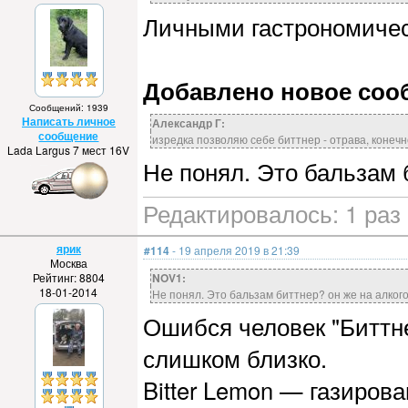
Личными гастрономичес
Добавлено новое сообщ
Сообщений: 1939
Написать личное
Александр Г:
сообщение
изредка позволяю себе биттнер - отрава, конечно
Lada Largus 7 мест 16V
Не понял. Это бальзам 
Редактировалось: 1 раз 
ярик
#114
- 19 апреля 2019 в 21:39
Москва
Рейтинг: 8804
NOV1:
18-01-2014
Не понял. Это бальзам биттнер? он же на алког
Ошибся человек "Биттне
слишком близко.
Bitter Lemon — газиров