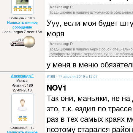
Александр Г:
Традиционно в машине штурманские обязаннос
Сообщений: 1939
Ууу, если моя будет шт
Написать личное
сообщение
моря
Lada Largus 7 мест 16V
Александр Г:
Традиционно в машину беру с собой специально 
сухофрукты (курага, чернослив, сушёные яблоки)
у меня в меню обязател
Александр Г
#108
- 17 апреля 2019 в 12:07
Москва
NOV1
Рейтинг: 180
27-09-2018
Так они, маньяки, не на
это, т.к. ездил по трас
раз в тех самых краях 
поэтому старался район
Сообщений: 189
Написать личное