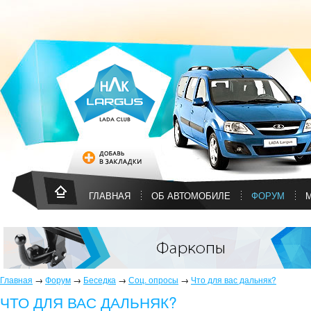
ГЛАВНАЯ
ОБ АВТОМОБИЛЕ
ФОРУМ
Главная
→
Форум
→
Беседка
→
Соц. опросы
→
Что для вас дальняк?
ЧТО ДЛЯ ВАС ДАЛЬНЯК?