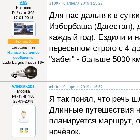
ASV
#109
- 18 апреля 2019 в 23:22
Иваново
Для нас дальняк в сутки
Рейтинг: 302
17-04-2013
Избербаша (Дагестан), 
каждый год). Ездили и н
Член клуба
пересыпом строго с 4 д
Сообщений: 34
Написать личное
"забег" - больше 5000 к
сообщение
Lada Largus 7 мест 16V
Александр Г
#110
- 19 апреля 2019 в 16:52
Москва
Я так понял, что речь ш
Рейтинг: 180
27-09-2018
Длинные путешествия н
планируется маршрут, о
ночёвок.