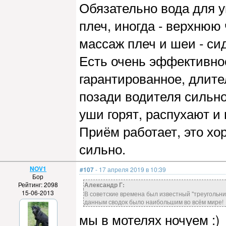
Обязательно вода для у
плеч, иногда - верхнюю
массаж плеч и шеи - си
Есть очень эффективное
гарантированное, длите
позади водителя сильн
уши горят, распухают и
Приём работает, это хо
сильно.
NOV1
#107
- 17 апреля 2019 в 10:39
Бор
Рейтинг: 2098
Александр Г:
15-06-2013
В советские времена был известный "треугольник
данным сводок было наибольшим во всём мире!
мы в мотелях ночуем :)