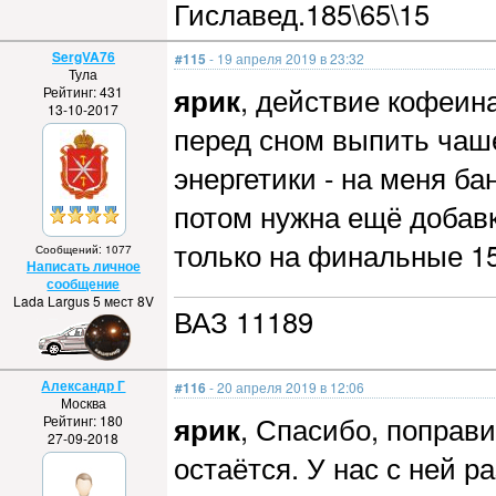
Гиславед.185\65\15
SergVA76
#115
- 19 апреля 2019 в 23:32
Тула
ярик
, действие кофеин
Рейтинг: 431
13-10-2017
перед сном выпить чаше
энергетики - на меня ба
потом нужна ещё добавк
только на финальные 15
Сообщений: 1077
Написать личное
сообщение
Lada Largus 5 мест 8V
ВАЗ 11189
Александр Г
#116
- 20 апреля 2019 в 12:06
Москва
ярик
, Спасибо, поправи
Рейтинг: 180
27-09-2018
остаётся. У нас с ней р