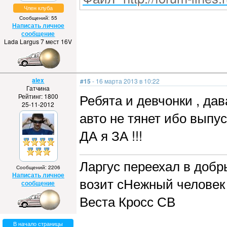
Член клуба
Сообщений: 55
Написать личное
сообщение
Lada Largus 7 мест 16V
alex
#15
- 16 марта 2013 в 10:22
Гатчина
Ребята и девчонки , да
Рейтинг: 1800
25-11-2012
авто не тянет ибо выпу
ДА я ЗА !!!
Ларгус переехал в добры
Сообщений: 2206
Написать личное
возит сНежный человек 
сообщение
Веста Кросс СВ
В начало страницы