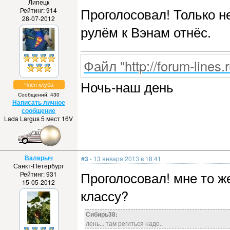
Липецк
Проголосовал! Только 
Рейтинг: 914
28-07-2012
рулём к Вэнам отнёс.
Файл "http://forum-lines.
Ночь-наш день
Член клуба
Сообщений: 430
Написать личное
сообщение
Lada Largus 5 мест 16V
Валерыч
#3
- 13 января 2013 в 18:41
Санкт-Петербург
Проголосовал! мне то ж
Рейтинг: 931
15-05-2012
классу?
Сибирь38:
лень... там региться надо..