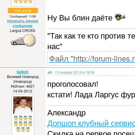
Член клуба
Ну Вы блин даёте
Сообщений: 1108
Написать личное
сообщение
Largus CROSS
"Так как те кто против 
нас"
Файл "http://forum-lines.
SaNeK
#4
- 13 января 2013 в 18:56
Великий Новгород
проголосовал!
(Новгород)
Рейтинг: 4627
14-05-2012
кстати! Лада Ларгус фу
Александр
Допшоп клубный сервис
Скидка на первое посе