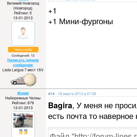
Великий Новгород
+1
(Новгород)
Рейтинг: 5
13-01-2013
+1 Мини-фургоны
Член клуба
Сообщений: 12
Написать личное
сообщение
Lada Largus 7 мест 16V
Жорик
#14
- 16 марта 2013 в 07:56
Набережные Челны
Bagira
, У меня не проси
Рейтинг: 679
13-01-2013
есть почта то наверное 
Файл "http://forum-lines.