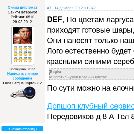
Синий дипломат
#7
- 14 декабря 2012 в 12:42
Санкт-Петербург
DEF
, По цветам ларгус
Рейтинг: 6510
29-02-2012
приходят готовые шары,
Они наносят только наш
Лого естественно будет 
красными синими сереб
Сообщений: 5144
Bagira:
Написать личное
А логотип нужен в разных цветах
сообщение
Lada Largus Фургон 8V
По сути можно на елочн
Допшоп клубный сервис
Передовиков д 8 А Тел 
В начало страницы