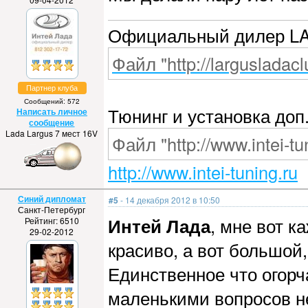
Официальный дилер L
Файл "http://largusladacl
Партнер клуба
Сообщений: 572
Тюнинг и установка доп
Написать личное
сообщение
Lada Largus 7 мест 16V
Файл "http://www.intei-tu
http://www.intei-tuning.ru
Синий дипломат
#5
- 14 декабря 2012 в 10:50
Санкт-Петербург
Интей Лада
, мне вот к
Рейтинг: 6510
29-02-2012
красиво, а вот большой,
Единственное что огорч
маленькими вопросов н