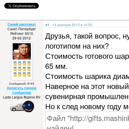
Синий дипломат
#1
- 14 декабря 2012 в 10:35
Санкт-Петербург
Друзья, такой вопрос,
Рейтинг: 6510
29-02-2012
логотипом на них?
Стоимость готового шар
65 мм.
Стоимость шарика диам
Наверное на этот новый 
Сообщений: 5144
Написать личное
сообщение
сувенирная промышленн
Lada Largus Фургон 8V
Но к след новому году 
Файл "http://gifts.mashin
найден!