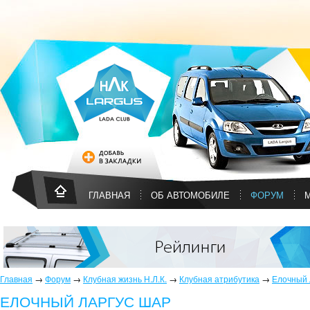
ГЛАВНАЯ
ОБ АВТОМОБИЛЕ
ФОРУМ
Главная
→
Форум
→
Клубная жизнь Н.Л.К.
→
Клубная атрибутика
→
Елочный 
ЕЛОЧНЫЙ ЛАРГУС ШАР