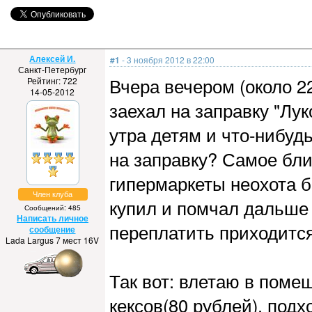
Алексей И.
#1
- 3 ноября 2012 в 22:00
Санкт-Петербург
Вчера вечером (около 22
Рейтинг: 722
14-05-2012
заехал на заправку "Лук
утра детям и что-нибуд
на заправку? Самое бли
гипермаркеты неохота б
Член клуба
купил и помчал дальше -
Сообщений: 485
Написать личное
переплатить приходится
сообщение
Lada Largus 7 мест 16V
Так вот: влетаю в помещ
кексов(80 рублей), подх