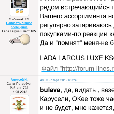
рядом встречающийся пр
Вашего ассортимента но
Сообщений: 121
регулярно затариваюсь
Написать личное
сообщение
Lada Largus 5 мест 16V
покупками-по реакции к
Да и "помнят" меня-не б
LADA LARGUS LUXE KS0
Файл "http://forum-lines.
Алексей И.
#3
- 3 ноября 2012 в 22:40
Санкт-Петербург
bulava
, да, видать , ве
Рейтинг: 722
14-05-2012
Карусели, ОКее тоже ча
и не будет, мне кажется