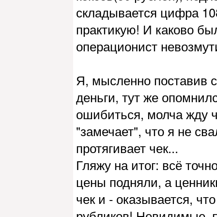
складывается цифра 108
практикую! И каково бы
операционист невозмути
Я, мысленно поставив с
деньги, тут же опомнил
ошибиться, молча жду ч
"замечает", что я не св
протягивает чек...
Гляжу на итог: всё точн
цены подняли, а ценник
чек и - оказывается, чт
рубликов! Невидимые, п