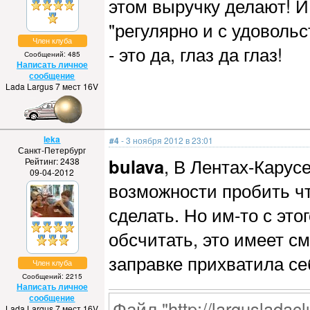
этом выручку делают! И
"регулярно и с удоволь
Член клуба
- это да, глаз да глаз!
Сообщений: 485
Написать личное
сообщение
Lada Largus 7 мест 16V
leka
#4
- 3 ноября 2012 в 23:01
Санкт-Петербург
bulava
, В Лентах-Карус
Рейтинг: 2438
09-04-2012
возможности пробить чт
сделать. Но им-то с эт
обсчитать, это имеет с
заправке прихватила себ
Член клуба
Сообщений: 2215
Написать личное
сообщение
Файл "http://largusladacl
Lada Largus 7 мест 16V