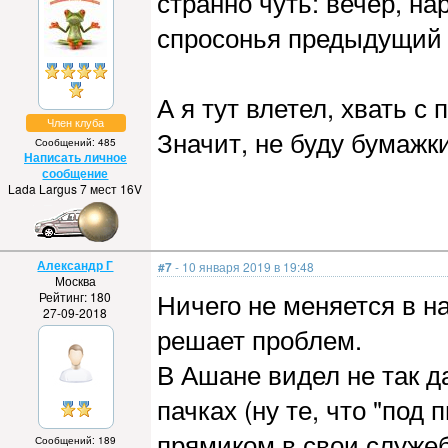
странно чуть: вечер, на
спросонья предыдущий 
А я тут влетел, хвать с 
Член клуба
Значит, не буду бумажк
Сообщений: 485
Написать личное
сообщение
Lada Largus 7 мест 16V
Александр Г
#7
- 10 января 2019 в 19:48
Москва
Ничего не меняется в н
Рейтинг: 180
27-09-2018
решает проблем.
В Ашане видел не так д
пачках (ну те, что "под 
прямиком в свои служеб
Сообщений: 189