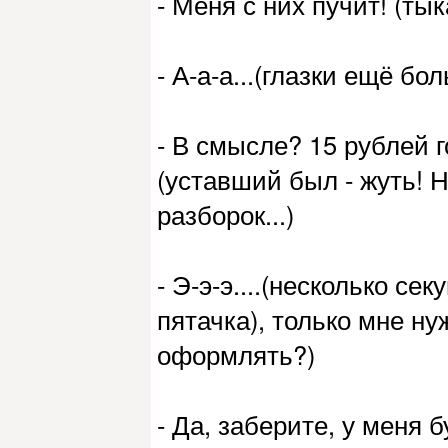
- Меня с них пучит! (ты
- А-а-а...(глазки ещё б
- В смысле? 15 рублей г
(уставший был - жуть! Н
разборок...)
- Э-э-э....(несколько се
пятачка), только мне ну
оформлять?)
- Да, заберите, у меня б