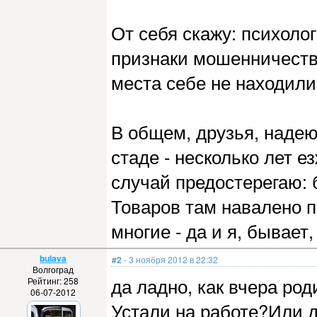
От себя скажу: психолог
признаки мошенничеств
места себе не находили..
В общем, друзья, надею
стаде - несколько лет е
случай предостерегаю: 
Товаров там навалено п
многие - да и я, бывает
bulava
#2
- 3 ноября 2012 в 22:32
Волгоград
да ладно, как вчера род
Рейтинг: 258
06-07-2012
Устали на работе?Или д