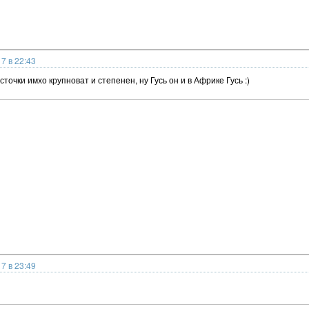
7 в 22:43
асточки имхо крупноват и степенен, ну Гусь он и в Африке Гусь :)
7 в 23:49