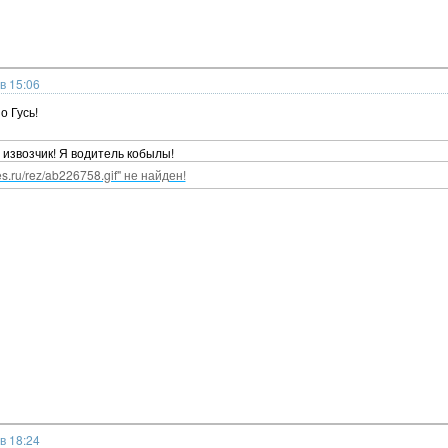
в 15:06
о Гусь!
е извозчик! Я водитель кобылы!
nes.ru/rez/ab226758.gif" не найден!
в 18:24