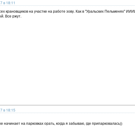
7 в 18:11
всех крановщиков на участке на работе зову. Как в "Уральских Пельменях" 
й. Все ржут.
7 в 18:15
е начинает на парковках орать, когда я забываю, где припарковалась))