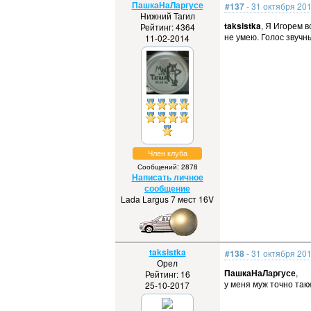
ПашкаНаЛаргусе
#137
- 31 октября 201
Нижний Тагил
taksistka
, Я Игорем 
Рейтинг: 4364
не умею. Голос звучны
11-02-2014
Член клуба
Сообщений: 2878
Написать личное
сообщение
Lada Largus 7 мест 16V
taksistka
#138
- 31 октября 201
Орел
ПашкаНаЛаргусе
,
Рейтинг: 16
у меня муж точно такж
25-10-2017