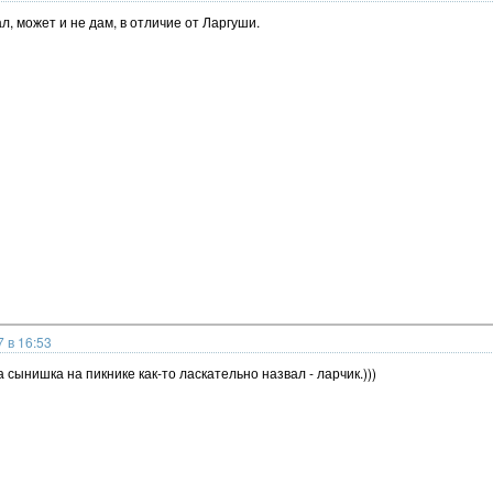
дал, может и не дам, в отличие от Ларгуши.
 в 16:53
 сынишка на пикнике как-то ласкательно назвал - ларчик.)))