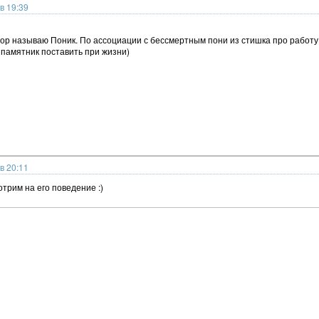
в 19:39
пор называю Поник. По ассоциации с бессмертным пони из стишка про работ
 памятник поставить при жизни)
в 20:11
отрим на его поведение :)