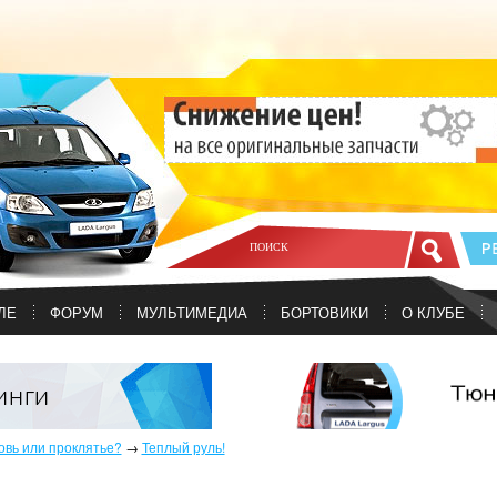
ЛЕ
ФОРУМ
МУЛЬТИМЕДИА
БОРТОВИКИ
О КЛУБЕ
овь или проклятье?
→
Теплый руль!