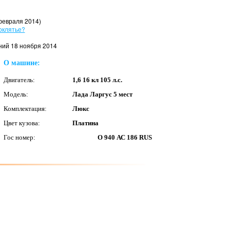
февраля 2014)
оклятье?
ний 18 ноября 2014
О машине:
Двигатель:
1,6 16 кл 105 л.с.
Модель:
Лада Ларгус 5 мест
Комплектация:
Люкс
Цвет кузова:
Платина
Гос номер:
О 940 АС 186 RUS