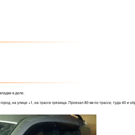
кладки в деле.
ород, на улице +1, на трассе грязища. Проехал 80 км по трассе, туда 40 и обр