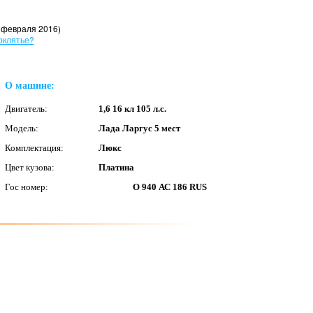
 февраля 2016)
оклятье?
О машине:
Двигатель:
1,6 16 кл 105 л.с.
Модель:
Лада Ларгус 5 мест
Комплектация:
Люкс
Цвет кузова:
Платина
Гос номер:
О 940 АС 186 RUS