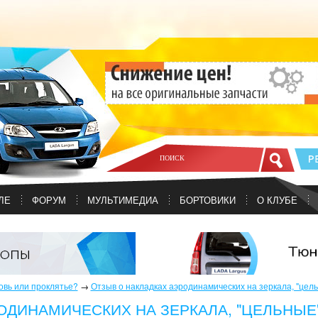
ЛЕ
ФОРУМ
МУЛЬТИМЕДИА
БОРТОВИКИ
О КЛУБЕ
овь или проклятье?
→
Отзыв о накладках аэродинамических на зеркала, "цель
ОДИНАМИЧЕСКИХ НА ЗЕРКАЛА, "ЦЕЛЬНЫЕ"