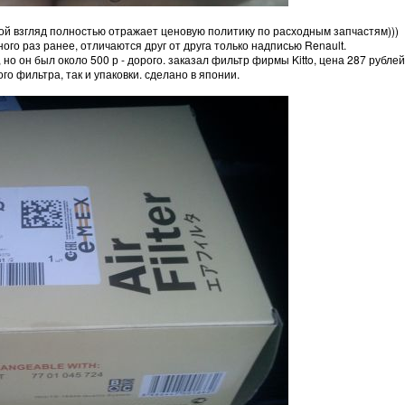
на мой взгляд полностью отражает ценовую политику по расходным запчастям)))
ого раз ранее, отличаются друг от друга только надписью Renault.
но он был около 500 р - дорого. заказал фильтр фирмы Kitto, цена 287 рубле
го фильтра, так и упаковки. сделано в японии.