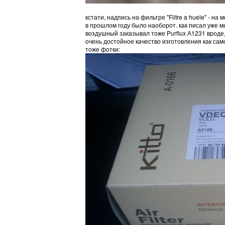
кстати, надпись на фильтре "Filtre a huele" - 
в прошлом году было наоборот. как писал уже мн
воздушный заказывал тоже Purflux А1231 вроде, 
очень достойное качество изготовления как само
тоже фотки: