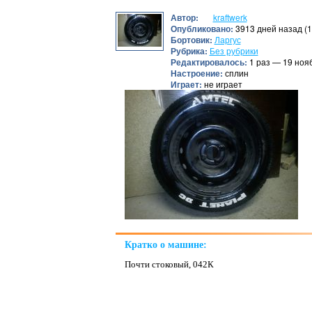
Автор:
kraftwerk
Опубликовано:
3913 дней назад (1
Бортовик:
Ларгус
Рубрика:
Без рубрики
Редактировалось:
1 раз — 19 ноя
Настроение:
сплин
Играет:
не играет
Кратко о машине:
Почти стоковый, 042К