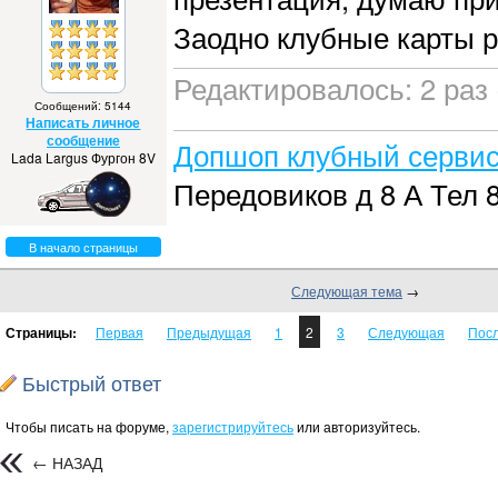
Заодно клубные карты 
Редактировалось: 2 раз 
Сообщений: 5144
Написать личное
сообщение
Допшоп клубный сервис
Lada Largus Фургон 8V
Передовиков д 8 А Тел 8
В начало страницы
Следующая тема
→
Страницы:
Первая
Предыдущая
1
2
3
Следующая
Пос
Быстрый ответ
Чтобы писать на форуме,
зарегистрируйтесь
или авторизуйтесь.
← НАЗАД