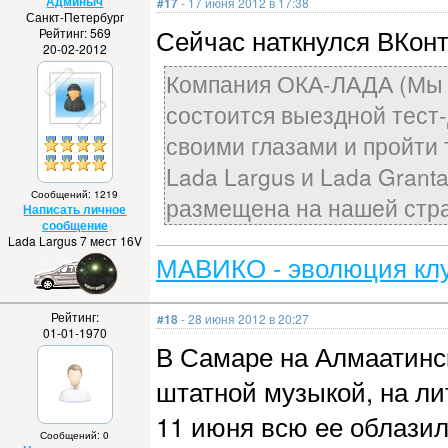
Админыч
#17
- 17 июня 2012 в 17:38
Санкт-Петербург
Сейчас наткнулся ВКонт
Рейтинг: 569
20-02-2012
Компания ОКА-ЛАДА (Мы с
состоится выездной тест-
своими глазами и пройти 
Lada Largus и Lada Grant
Сообщений: 1219
размещена на нашей стр
Написать личное
сообщение
Lada Largus 7 мест 16V
МАВИКО - эволюция клу
Рейтинг:
#18
- 28 июня 2012 в 20:27
01-01-1970
В Самаре на Алмаатинск
штатной музыкой, на лит
11 июня всю ее облазил
Сообщений: 0