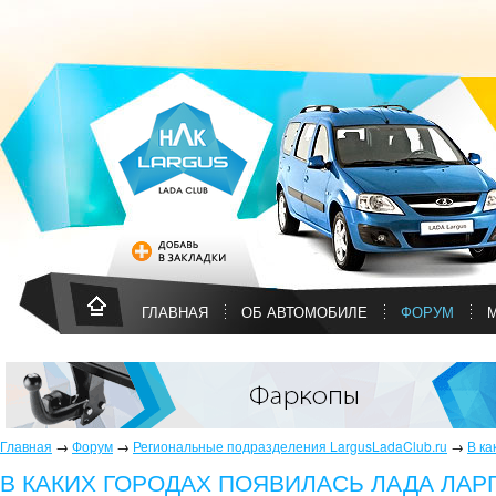
ГЛАВНАЯ
ОБ АВТОМОБИЛЕ
ФОРУМ
Главная
→
Форум
→
Региональные подразделения LargusLadaClub.ru
→
В ка
В КАКИХ ГОРОДАХ ПОЯВИЛАСЬ ЛАДА ЛАР