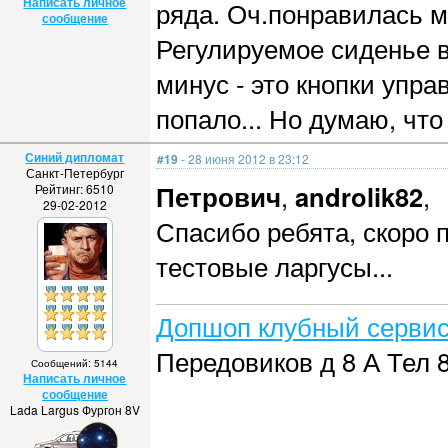
Написать личное
ряда. Оч.понравилась м
сообщение
Регулируемое сиденье в
минус - это кнопки упра
попало... Но думаю, чт
Синий дипломат
#19
- 28 июня 2012 в 23:12
Санкт-Петербург
Петрович
,
androlik82
,
Рейтинг: 6510
29-02-2012
Спасибо ребята, скоро 
тестовые ларгусы...
Допшоп клубный сервис
Передовиков д 8 А Тел 8
Сообщений: 5144
Написать личное
сообщение
Lada Largus Фургон 8V