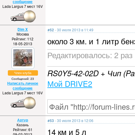
сообщение
Lada Largus 7 мест 16V
Dim X
#52
- 30 июля 2013 в 11:49
Москва
около 3 км. и 1 литр б
Рейтинг: 112
18-05-2013
Редактировалось: 2 раз 
RS0Y5-42-02D + Чип (Pa
Член клуба
Сообщений: 23
Мой DRIVE2
Написать личное
сообщение
Lada Largus 7 мест 16V
Файл "http://forum-lines.
Артур
#53
- 30 июля 2013 в 12:06
Казань
14 км и 5 л
Рейтинг: 61
09-02-2013