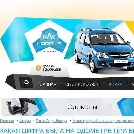
ГЛАВНАЯ
ОБ АВТОМОБИЛЕ
ФОРУМ
Главная
→
Форум
→
Все о Ладе Ларгус
→
Какая цифра была на одометре при
КАКАЯ ЦИФРА БЫЛА НА ОДОМЕТРЕ ПРИ В