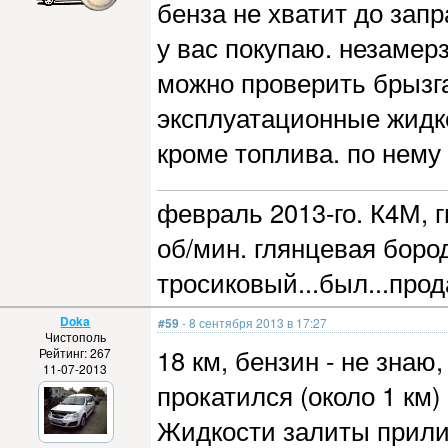
бенза не хватит до зап
у вас покупаю. незамерз
можно проверить брызга
эксплуатационные жидко
кроме топлива. по нему
февраль 2013-го. К4М, г
об/мин. глянцевая бород
тросиковый...был...прод
Doka
#59
- 8 сентября 2013 в 17:27
Чистополь
18 км, бензин - не знаю
Рейтинг: 267
11-07-2013
прокатился (около 1 км) 
Жидкости залиты прили