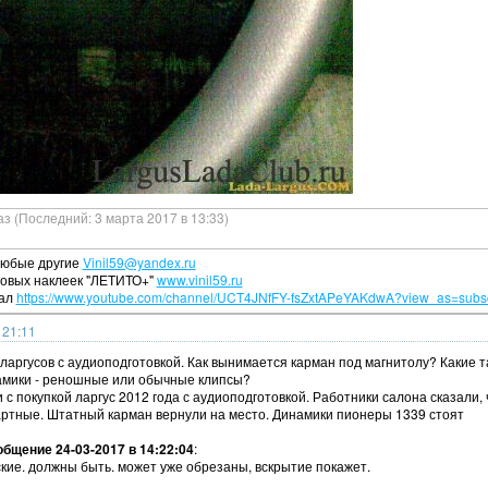
аз (Последний: 3 марта 2017 в 13:33)
любые другие
Vinil59@yandex.ru
овых наклеек "ЛЕТИТО+"
www.vinil59.ru
нал
https://www.youtube.com/channel/UCT4JNfFY-fsZxtAPeYAKdwA?view_as=subsc
 21:11
ларгусов с аудиоподготовкой. Как вынимается карман под магнитолу? Какие 
амики - реношные или обычные клипсы?
 с покупкой ларгус 2012 года с аудиоподготовкой. Работники салона сказали, 
артные. Штатный карман вернули на место. Динамики пионеры 1339 стоят
бщение 24-03-2017 в 14:22:04
:
кие. должны быть. может уже обрезаны, вскрытие покажет.