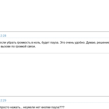
12:28
о если убрать громкость в ноль, будет пауза. Это очень удобно. Думаю, решен
вызове по громкой связи.
12:29
просто нажать... неужели нет кнопки пауза???