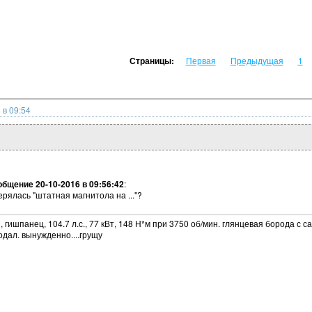
Страницы:
Первая
Предыдущая
1
 в 09:54
бщение 20-10-2016 в 09:56:42
:
ерялась "штатная магнитола на ..."?
 гишпанец, 104.7 л.с., 77 кВт, 148 Н*м при 3750 об/мин. глянцевая борода с са
одал. вынужденно....грущу