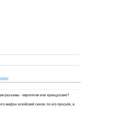
riber
там разъемы - европятки или хранцузские?
что мафон хозяйский сняли, по его просьбе, и