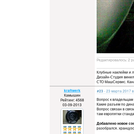
Редактировалось: 2 р
Клубные наклейки и 
Дизайн-Студия винил
СТО МашСервис. Ка
kraftwerk
#23
- 23 марта 2017 в
Камышин
Вопрос к владельцам 
Рейтинг: 4568
Какие разъем по дин
03-09-2013
Вопрос связан в связи
там европятки станд
Добавлено новое соо
разобрался. хранцузс