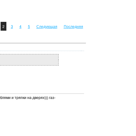
2
3
4
5
Следующая
Последняя
блями и тряпки на дверях))) газ-