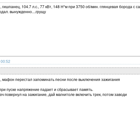
 гишпанец, 104.7 л.с., 77 кВт, 148 Н*м при 3750 об/мин. глянцевая борода с са
одал. вынужденно....грущу
 00:52
, мафон перестал запоминать песни после выключения зажигания
при пуске напряжение падает и сбрасывает память.
люч повернул на зажигание, дай магнитоле включить трек, потом заводи