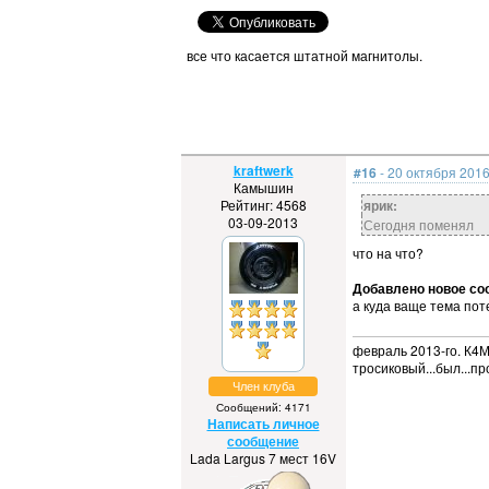
все что касается штатной магнитолы.
kraftwerk
#16
- 20 октября 2016
Камышин
Рейтинг: 4568
ярик:
03-09-2013
Сегодня поменял
что на что?
Добавлено новое соо
а куда ваще тема пот
февраль 2013-го. К4М,
тросиковый...был...пр
Член клуба
Сообщений: 4171
Написать личное
сообщение
Lada Largus 7 мест 16V