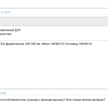
 в 10:47
равильный ДЭУ.
 участию.
ГБО Диджитроник. 240 000 км. Айкон 195\65\15\ Гиславед.185\65\15
12:22
штатной магнитоле (слушаю с флешки музыку)? Или только кнопка вкл/выкл?