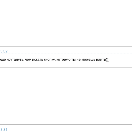
13:02
още крутануть, чем искать кнопку, которую ты не можешь найти)))
13:31