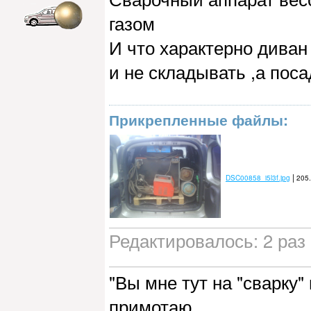
газом
И что характерно диван
и не складывать ,а пос
Прикрепленные файлы:
|
DSC00858_i5l3f.jpg
205.
Редактировалось: 2 раз 
"Вы мне тут на "сварку"
примотаю...