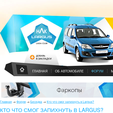
ГЛАВНАЯ
ОБ АВТОМОБИЛЕ
ФОРУМ
Главная
→
Форум
→
Беседка
→
Кто что смог запихнуть в Largus?
КТО ЧТО СМОГ ЗАПИХНУТЬ В LARGUS?