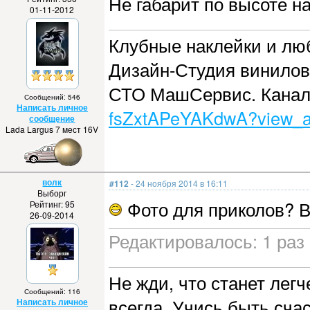
Не габарит по высоте на
01-11-2012
Клубные наклейки и лю
Дизайн-Студия винило
СТО МашСервис. Кана
Сообщений: 546
Написать личное
fsZxtAPeYAKdwA?view_a
сообщение
Lada Largus 7 мест 16V
волк
#112
- 24 ноября 2014 в 16:11
Выборг
Фото для приколов? В
Рейтинг: 95
26-09-2014
Редактировалось: 1 раз 
Не жди, что станет легч
Сообщений: 116
всегда. Учись быть сча
Написать личное